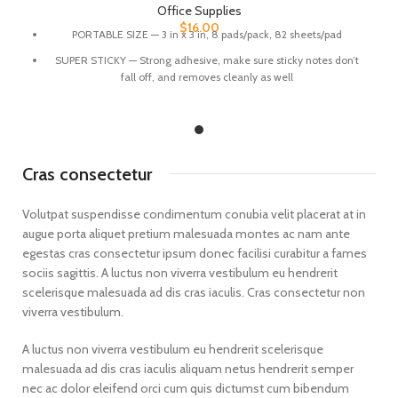
Office Supplies
$
16.00
PORTABLE SIZE — 3 in x 3 in, 8 pads/pack, 82 sheets/pad
SUPER STICKY — Strong adhesive, make sure sticky notes don’t
fall off, and removes cleanly as well
BRIGHT PAPER — 80gsm sturdy stickies don’t tear apart, curl up or
spill ink
COLORFUL — 8 Bright colors,Red, pink, orange, yellow, green, light
blue, blue, purple. (Bright memo pads making your message more
Cras consectetur
noticeable)
Can be pasted on the wall, blackboard, computer, desktop,
Volutpat suspendisse condimentum conubia velit placerat at in
refrigerator and almost all other smooth surfaces.
augue porta aliquet pretium malesuada montes ac nam ante
egestas cras consectetur ipsum donec facilisi curabitur a fames
sociis sagittis. A luctus non viverra vestibulum eu hendrerit
scelerisque malesuada ad dis cras iaculis. Cras consectetur non
viverra vestibulum.
A luctus non viverra vestibulum eu hendrerit scelerisque
malesuada ad dis cras iaculis aliquam netus hendrerit semper
nec ac dolor eleifend orci cum quis dictumst cum bibendum