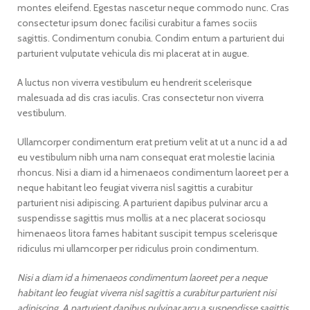
montes eleifend. Egestas nascetur neque commodo nunc. Cras
consectetur ipsum donec facilisi curabitur a fames sociis
sagittis. Condimentum conubia. Condim entum a parturient dui
parturient vulputate vehicula dis mi placerat at in augue.
A luctus non viverra vestibulum eu hendrerit scelerisque
malesuada ad dis cras iaculis. Cras consectetur non viverra
vestibulum.
Ullamcorper condimentum erat pretium velit at ut a nunc id a ad
eu vestibulum nibh urna nam consequat erat molestie lacinia
rhoncus. Nisi a diam id a himenaeos condimentum laoreet per a
neque habitant leo feugiat viverra nisl sagittis a curabitur
parturient nisi adipiscing. A parturient dapibus pulvinar arcu a
suspendisse sagittis mus mollis at a nec placerat sociosqu
himenaeos litora fames habitant suscipit tempus scelerisque
ridiculus mi ullamcorper per ridiculus proin condimentum.
Nisi a diam id a himenaeos condimentum laoreet per a neque
habitant leo feugiat viverra nisl sagittis a curabitur parturient nisi
adipiscing. A parturient dapibus pulvinar arcu a suspendisse sagittis